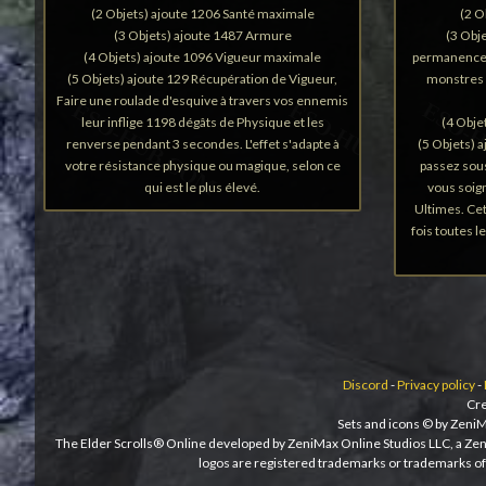
(2 Objets) ajoute 1206 Santé maximale
(2 O
(3 Objets) ajoute 1487 Armure
(3 Obj
(4 Objets) ajoute 1096 Vigueur maximale
permanence, q
(5 Objets) ajoute 129 Récupération de Vigueur,
monstres 
Faire une roulade d'esquive à travers vos ennemis
leur inflige 1198 dégâts de Physique et les
(4 Obje
renverse pendant 3 secondes. L'effet s'adapte à
(5 Objets) 
votre résistance physique ou magique, selon ce
passez sou
qui est le plus élevé.
vous soig
Ultimes. Cet
fois toutes l
Discord
-
Privacy policy
-
Cre
Sets and icons © by ZeniM
The Elder Scrolls® Online developed by ZeniMax Online Studios LLC, a Ze
logos are registered trademarks or trademarks of 