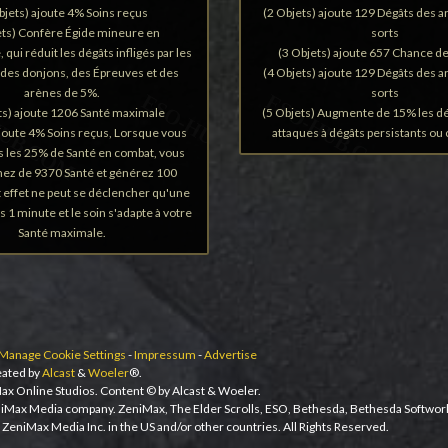
bjets) ajoute 4% Soins reçus
(2 Objets) ajoute 129 Dégâts des a
ets) Confère Égide mineure en
sorts
ui réduit les dégâts infligés par les
(3 Objets) ajoute 657 Chance de
des donjons, des Épreuves et des
(4 Objets) ajoute 129 Dégâts des a
arènes de 5%.
sorts
ts) ajoute 1206 Santé maximale
(5 Objets) Augmente de 15% les dé
ajoute 4% Soins reçus, Lorsque vous
attaques à dégâts persistants ou 
s les 25% de Santé en combat, vous
nez de 9370 Santé et générez 100
 effet ne peut se déclencher qu'une
es 1 minute et le soin s'adapte à votre
Santé maximale.
Manage Cookie Settings
-
Impressum
-
Advertise
ated by
Alcast
&
Woeler
®.
ax Online Studios. Content © by Alcast & Woeler.
niMax Media company. ZeniMax, The Elder Scrolls, ESO, Bethesda, Bethesda Softwor
ZeniMax Media Inc. in the US and/or other countries. All Rights Reserved.