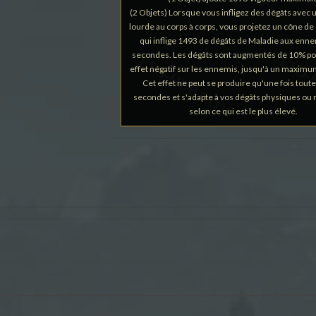
(2 Objets) Lorsque vous infligez des dégâts avec 
lourde au corps à corps, vous projetez un cône de
qui inflige 1493 de dégâts de Maladie aux enne
secondes. Les dégâts sont augmentés de 10% p
effet négatif sur les ennemis, jusqu'à un maxim
Cet effet ne peut se produire qu'une fois toute
secondes et s'adapte à vos dégâts physiques ou
selon ce qui est le plus élevé.