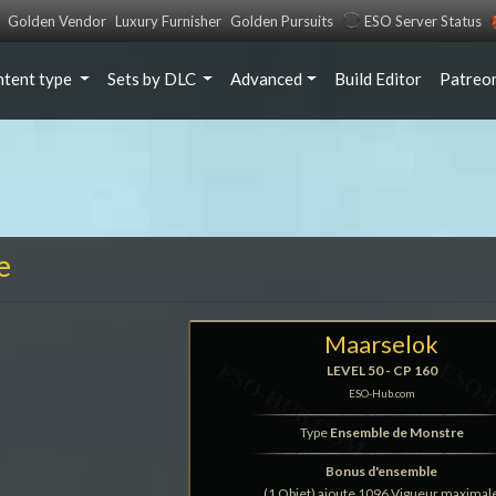
Golden Vendor
Luxury Furnisher
Golden Pursuits
ESO Server Status
ntent type
Sets by DLC
Advanced
Build Editor
Patreo
e
Maarselok
LEVEL 50 - CP 160
ESO-Hub.com
Type
Ensemble de Monstre
Bonus d'ensemble
(1 Objet) ajoute 1096 Vigueur maximal