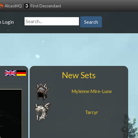
AlcastHQ
First Descendant
n Login
Search
New Sets
Mylenne Mire-Lune
Tarcyr
e