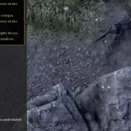
rmes et des
 critique
rmes et des
gâts de vos
canalisés.
ks and related