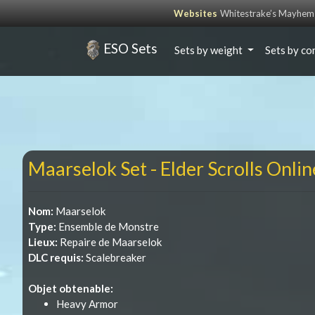
Websites
Whitestrake’s Mayhem
ESO Sets
Sets by weight
Sets by co
Maarselok Set - Elder Scrolls Onlin
Nom:
Maarselok
Type:
Ensemble de Monstre
Lieux:
Repaire de Maarselok
DLC requis:
Scalebreaker
Objet obtenable:
Heavy Armor