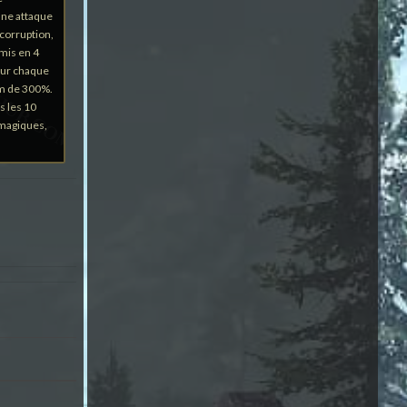
une attaque
 corruption,
mis en 4
our chaque
um de 300%.
s les 10
 magiques,