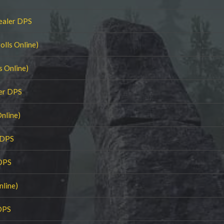
ealer DPS
olls Online)
s Online)
ler DPS
Online)
 DPS
 DPS
nline)
DPS