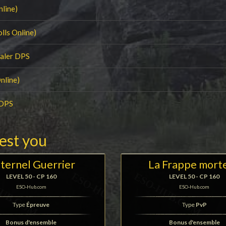
nline)
lls Online)
ealer DPS
nline)
 DPS
rest you
Éternel Guerrier
La Frappe morte
LEVEL 50 - CP 160
LEVEL 50 - CP 160
ESO-Hub.com
ESO-Hub.com
Type
Épreuve
Type
PvP
Bonus d'ensemble
Bonus d'ensemble