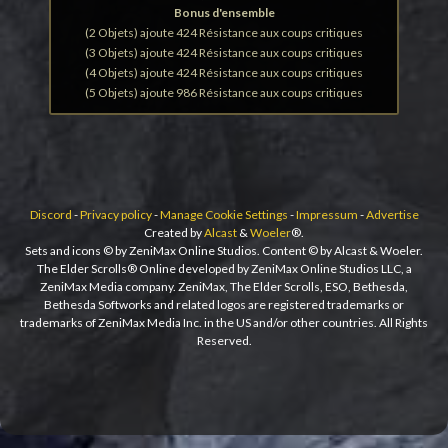
Bonus d'ensemble
(2 Objets) ajoute 424 Résistance aux coups critiques
(3 Objets) ajoute 424 Résistance aux coups critiques
(4 Objets) ajoute 424 Résistance aux coups critiques
(5 Objets) ajoute 986 Résistance aux coups critiques
Discord
-
Privacy policy
-
Manage Cookie Settings
-
Impressum
-
Advertise
Created by
Alcast
&
Woeler
®.
Sets and icons © by ZeniMax Online Studios. Content © by Alcast & Woeler.
The Elder Scrolls® Online developed by ZeniMax Online Studios LLC, a
ZeniMax Media company. ZeniMax, The Elder Scrolls, ESO, Bethesda,
Bethesda Softworks and related logos are registered trademarks or
trademarks of ZeniMax Media Inc. in the US and/or other countries. All Rights
Reserved.