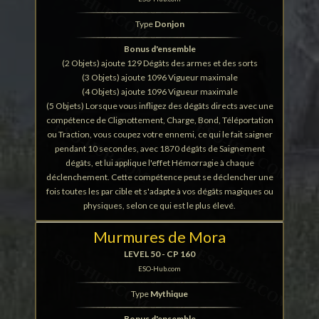
Type
Donjon
Bonus d'ensemble
(2 Objets) ajoute 129 Dégâts des armes et des sorts
(3 Objets) ajoute 1096 Vigueur maximale
(4 Objets) ajoute 1096 Vigueur maximale
(5 Objets) Lorsque vous infligez des dégâts directs avec une
compétence de Clignottement, Charge, Bond, Téléportation
ou Traction, vous coupez votre ennemi, ce qui le fait saigner
pendant 10 secondes, avec 1870 dégâts de Saignement
dégâts, et lui applique l'effet Hémorragie à chaque
déclenchement. Cette compétence peut se déclencher une
fois toutes les par cible et s'adapte à vos dégâts magiques ou
physiques, selon ce qui est le plus élevé.
Murmures de Mora
LEVEL 50 - CP 160
ESO-Hub.com
Type
Mythique
Bonus d'ensemble