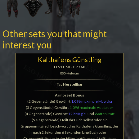
Other sets you that might
interest you
Kalthafens Günstling
LEVEL 50 - CP 160
ESO-Hub.com
Typ
Herstellbar
ArmorSet Bonus
(2 Gegenstände) Gewährt
1.096 maximale Magicka
(3 Gegenstände) Gewährt
1.096 maximale Ausdauer
(4 Gegenstände) Gewährt
129 Magie
- und
Waffenkraft
(5 Gegenstände) Heilt Ihr Euch selbst oder ein
Gruppenmitglied, beschwört dies Kalthafens Günstling, der
nach 2 Sekunden 6 Sekunden lang Euch oder
Gruppenmitglieder in der Nähe in Höhe von 4649 Leben