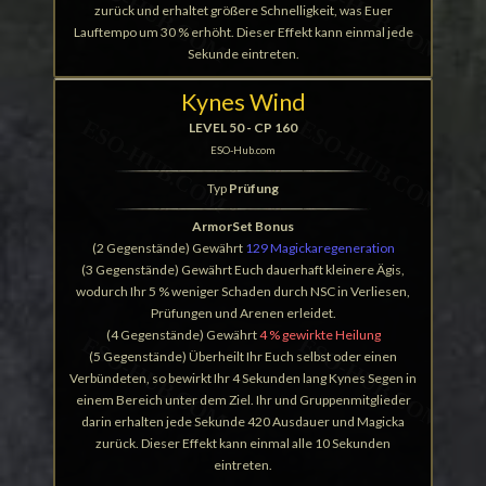
zurück und erhaltet größere Schnelligkeit, was Euer
Lauftempo um 30 % erhöht. Dieser Effekt kann einmal jede
Sekunde eintreten.
Kynes Wind
LEVEL 50 - CP 160
ESO-Hub.com
Typ
Prüfung
ArmorSet Bonus
(2 Gegenstände) Gewährt
129 Magickaregeneration
(3 Gegenstände) Gewährt Euch dauerhaft kleinere Ägis,
wodurch Ihr 5 % weniger Schaden durch NSC in Verliesen,
Prüfungen und Arenen erleidet.
(4 Gegenstände) Gewährt
4 % gewirkte Heilung
(5 Gegenstände) Überheilt Ihr Euch selbst oder einen
Verbündeten, so bewirkt Ihr 4 Sekunden lang Kynes Segen in
einem Bereich unter dem Ziel. Ihr und Gruppenmitglieder
darin erhalten jede Sekunde 420 Ausdauer und Magicka
zurück. Dieser Effekt kann einmal alle 10 Sekunden
eintreten.