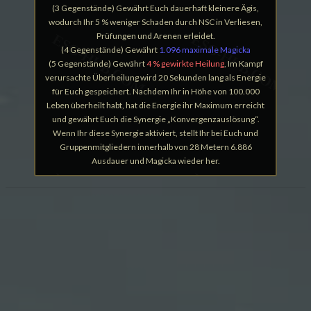
(3 Gegenstände) Gewährt Euch dauerhaft kleinere Ägis,
wodurch Ihr 5 % weniger Schaden durch NSC in Verliesen,
Prüfungen und Arenen erleidet.
(4 Gegenstände) Gewährt
1.096 maximale Magicka
(5 Gegenstände) Gewährt
4 % gewirkte Heilung
, Im Kampf
verursachte Überheilung wird 20 Sekunden lang als Energie
für Euch gespeichert. Nachdem Ihr in Höhe von 100.000
Leben überheilt habt, hat die Energie ihr Maximum erreicht
und gewährt Euch die Synergie „Konvergenzauslösung“.
Wenn Ihr diese Synergie aktiviert, stellt Ihr bei Euch und
Gruppenmitgliedern innerhalb von 28 Metern 6.886
Ausdauer und Magicka wieder her.