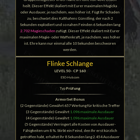
heilt. Dieser Effekt skaliert mit Eurer maximalen Magicka
oder Ausdauer, je nachdem, was höher ist. Fügt Ihr Schaden
zu, beschwört dies Kalthafens Günstling, der nach 2
Sekunden explodiert und so nahen Feinden 6 Sekunden lang
2.702 Magieschaden
zufügt. Dieser Effekt skaliert mit Eurer
maximalen Magie- oder Waffenkraft, je nachdem, was höher
ist. Ehre kann nur einmal alle 10 Sekunden beschworen
werden.
Flinke Schlange
LEVEL 50 - CP 160
ESO-Hub.com
Typ
Prüfung
ArmorSet Bonus
(2 Gegenstände) Gewährt 657 Wertung für kritische Treffer
(3 Gegenstände) Gewährt
1.096 maximale Ausdauer
(4 Gegenstände) Gewährt
1.096 maximale Ausdauer
(5 Gegenstände) Verringert alle Kosten von Ausdauer-
Fähigkeiten um 8 %. Stirbt ein Feind, den Ihr erst kürzlich
getroffen habt, erhaltet Ihr 8 Sekunden lang 2.454 Ausdauer