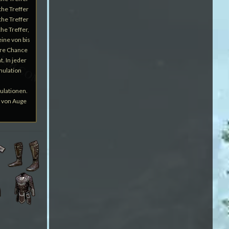
che Treffer
che Treffer
he Treffer,
eine von bis
ure Chance
. In jeder
mulation
mulationen.
 von Auge