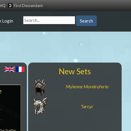
tHQ
First Descendant
n Login
Search
New Sets
Mylenne Mondruferin
e
Tarcyr
che Treffer