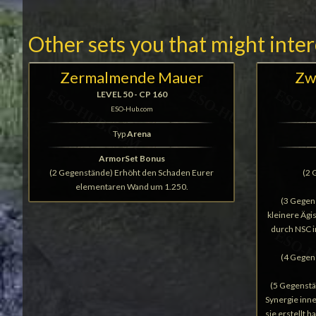
Other sets you that might inte
Zermalmende Mauer
Zw
LEVEL 50 - CP 160
ESO-Hub.com
Typ
Arena
ArmorSet Bonus
(2 Gegenstände) Erhöht den Schaden Eurer
(2 
elementaren Wand um 1.250.
(3 Gegen
kleinere Ägi
durch NSC i
(4 Gegen
(5 Gegenstä
Synergie inn
sie erstellt h