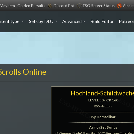
s Mayhem
Golden Pursuits
Discord Bot
ESO Server Status
Alcas
ntent type
Sets by DLC
Advanced
Build Editor
Patreo
crolls Online
Hochland-Schildwach
LEVEL 50 - CP 160
ESO-Hub.com
Typ
Herstellbar
ArmorSet Bonus
(2 Gegenstände) Gewährt 657 Wertung für kritis