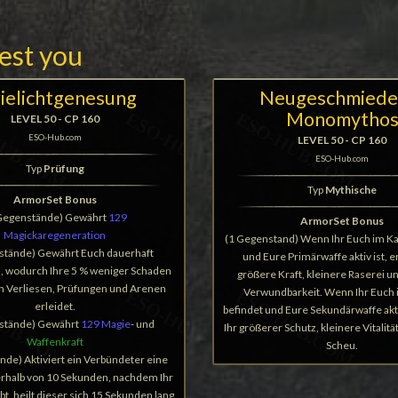
rest you
ielichtgenesung
Neugeschmiede
Monomytho
LEVEL 50 - CP 160
ESO-Hub.com
LEVEL 50 - CP 160
ESO-Hub.com
Typ
Prüfung
Typ
Mythische
ArmorSet Bonus
Gegenstände) Gewährt
129
ArmorSet Bonus
Magickaregeneration
(1 Gegenstand) Wenn Ihr Euch im K
stände) Gewährt Euch dauerhaft
und Eure Primärwaffe aktiv ist, er
s, wodurch Ihre 5 % weniger Schaden
größere Kraft, kleinere Raserei u
n Verliesen, Prüfungen und Arenen
Verwundbarkeit. Wenn Ihr Euch
erleidet.
befindet und Eure Sekundärwaffe aktiv
stände) Gewährt
129 Magie
- und
Ihr größerer Schutz, kleinere Vitalitä
Waffenkraft
Scheu.
nde) Aktiviert ein Verbündeter eine
erhalb von 10 Sekunden, nachdem Ihr
abt, heilt dieser sich 15 Sekunden lang