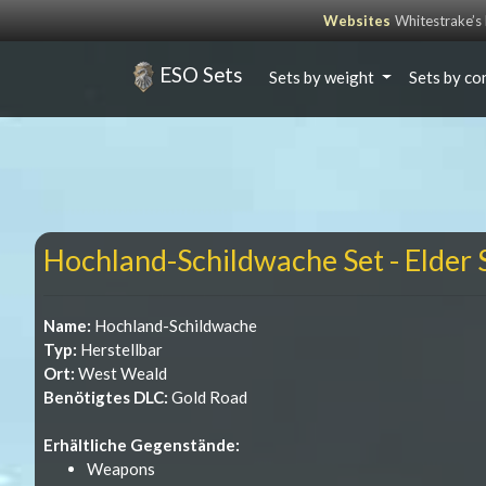
Websites
Whitestrake’
ESO Sets
Sets by weight
Sets by co
Hochland-Schildwache Set - Elder S
Name:
Hochland-Schildwache
Typ:
Herstellbar
Ort:
West Weald
Benötigtes DLC:
Gold Road
Erhältliche Gegenstände:
Weapons