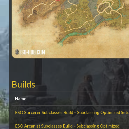
Builds
Name
ESO Sorcerer Subclasses Build – Subclassing Optimized Set
ESO Arcanist Subclasses Build – Subclassing Optimized