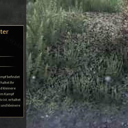
ter
s
ampf befindet
haltet Ihr
nd kleinere
 im Kampf
 ist, erhaltet
t und kleinere