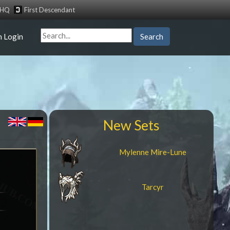
tHQ
First Descendant
n Login
Search
New Sets
Mylenne Mire-Lune
Tarcyr