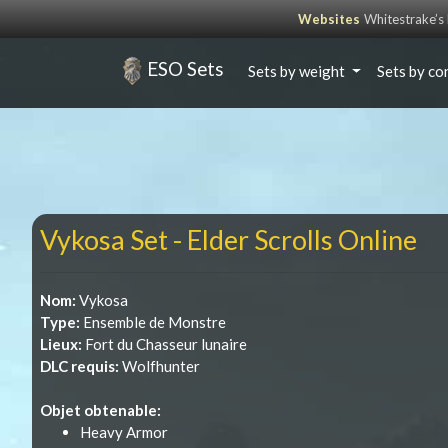
Websites
Whitestrake’
ESO Sets
Sets by weight
Sets by co
Vykosa Set - Elder Scrolls Online
Nom:
Vykosa
Type:
Ensemble de Monstre
Lieux:
Fort du Chasseur lunaire
DLC requis:
Wolfhunter
Objet obtenable:
Heavy Armor