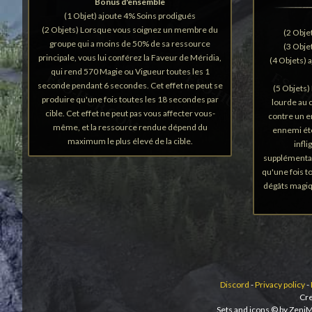
Bonus d'ensemble
(1 Objet) ajoute 4% Soins prodigués
(2 Objets) Lorsque vous soignez un membre du
(2 Obje
groupe qui a moins de 50% de sa ressource
(3 Obje
principale, vous lui conférez la Faveur de Méridia,
(4 Objets) 
qui rend 570 Magie ou Vigueur toutes les 1
seconde pendant 6 secondes. Cet effet ne peut se
(5 Objets)
produire qu'une fois toutes les 18 secondes par
lourde au 
cible. Cet effet ne peut pas vous affecter vous-
contre un e
même, et la ressource rendue dépend du
ennemi éto
maximum le plus élevé de la cible.
infl
supplémentai
qu'une fois t
dégâts magiq
Discord
-
Privacy policy
-
Cre
Sets and icons © by ZeniM