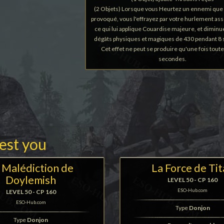
(2 Objets) Lorsque vous Heurtez un ennemi que
provoqué, vous l'effrayez par votre hurlement as
ce qui lui applique Couardise majeure, et diminue
dégâts physiques et magiques de 430 pendant 8
Cet effet ne peut se produire qu'une fois toute
secondes.
rest you
 Malédiction de
La Force de Ti
Doylemish
LEVEL 50 - CP 160
ESO-Hub.com
LEVEL 50 - CP 160
ESO-Hub.com
Type
Donjon
Type
Donjon