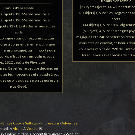
Bonus d'ensemble
(2 Objets) ajoute 1487 Pénétratio
Bonus d'ensemble
(3 Objets) ajoute 129 Dégâts des a
ts) ajoute 1206 Santé maximale
sorts
ts) ajoute 1206 Santé maximale
(4 Objets) ajoute 1096 Vigueur
ajoute 129 Dégâts des armes et des
(5 Objets) Ajoute 110 dégâts phy
sorts
magiques et 1240 pénétration offens
 Lorsque vous utilisez une attaque
vous êtes en combat, ce bonus dou
corps à corps entièrement chargée
vous avez moins de 75% de Santé e
nnemi provoqué, ou n'importe quel
lorsque vous avez moins de 50% 
urdi, effrayé ou immobilisé, vous
igez 1812 dégâts de Physique
res. Cet effet ne peut se déclencher
outes les 4 secondes et s'adapte à vos
ues ou physiques, selon ce qui est le
plus élevé.
Manage Cookie Settings
-
Impressum
-
Advertise
ated by
Alcast
&
Woeler
®.
ax Online Studios. Content © by Alcast & Woeler.