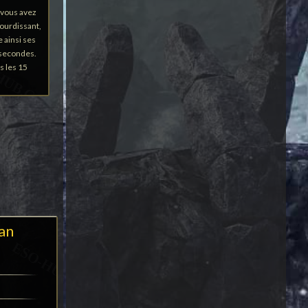
 vous avez
sourdissant,
 ainsi ses
 secondes.
s les 15
tan