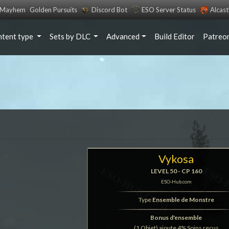
s Mayhem
Golden Pursuits
Discord Bot
ESO Server Status
Alcas
ntent type
Sets by DLC
Advanced
Build Editor
Patreo
Vykosa
LEVEL 50 - CP 160
ESO-Hub.com
Type
Ensemble de Monstre
Bonus d'ensemble
(1 Objet) ajoute 4% Soins reçus