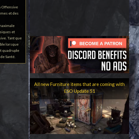
n Offensive
rmes et des
 maximale
siques et
ive. Tant que
ble lorsque
t quadruple
de Santé.
All new Furniture items that are coming with
ESO Update 51