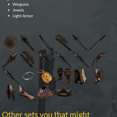
Weapons
Jewels
Light Armor
Other sets you that might