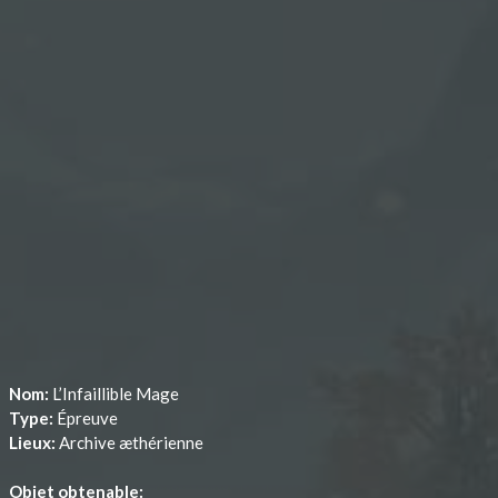
Nom:
L’Infaillible Mage
Type:
Épreuve
Lieux:
Archive æthérienne
Objet obtenable: