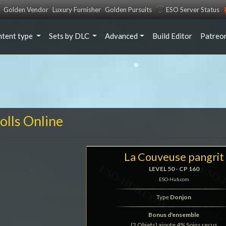
Golden Vendor
Luxury Furnisher
Golden Pursuits
ESO Server Status
ntent type
Sets by DLC
Advanced
Build Editor
Patreo
olls Online
La Couveuse pangrit
LEVEL 50 - CP 160
ESO-Hub.com
Type
Donjon
Bonus d'ensemble
(2 Objets) ajoute 4% Soins reçus