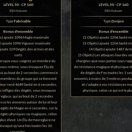
LEVEL 50 - CP 160
LEVEL 50 - CP 160
ESO-Hub.com
ESO-Hub.com
Type
Fabricable
Type
Donjon
Bonus d'ensemble
Bonus d'ensemble
ts) ajoute 1096 Magie maximale
(2 Objets) ajoute 1206 Santé 
s) ajoute 1096 Vigueur maximale
(3 Objets) ajoute 1206 Santé 
ajoute 129 Dégâts des armes et des
(4 Objets) ajoute 1487 Ar
sorts
(5 Objets) Les attaques lourdes 
Lorsque vous soignez un membre du
chargées que vous portez vous rap
 vous-même, vous invoquez Élu de
de résistance magique et physique et
qui au bout de 2 secondes commence
de dégâts de Feu toutes les 1 s
s membres du groupe qui se tiennent
ennemis à moins de 5 mètres penda
t leur rend 4649 Santé en 6 secondes.
et s'adapte à vos résistances m
 infligez des dégâts, vous invoquez
physique, selon ce qui est le pl
reglace, qui au bout de 2 secondes
esse les ennemis autour de lui et leur
dégâts de Magie en 6 secondes, sur la
dégâts physiques ou magiques, selon
 plus élevé. Un Élu de Havreglace ne
 invoqué qu'une fois toutes les 10
secondes.