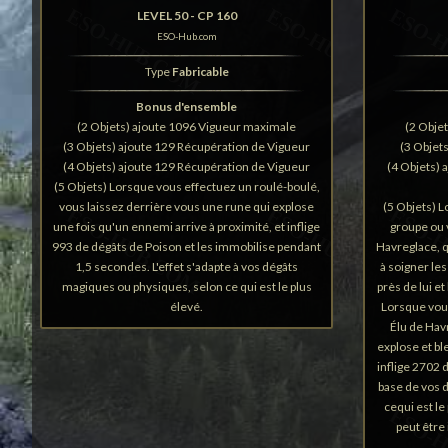
LEVEL 50 - CP 160
ESO-Hub.com
Type
Fabricable
Bonus d'ensemble
(2 Objets) ajoute 1096 Vigueur maximale
(2 Obje
(3 Objets) ajoute 129 Récupération de Vigueur
(3 Objet
(4 Objets) ajoute 129 Récupération de Vigueur
(4 Objets) 
(5 Objets) Lorsque vous effectuez un roulé-boulé,
vous laissez derrière vous une rune qui explose
(5 Objets) 
une fois qu'un ennemi arrive à proximité, et inflige
groupe ou
993 de dégâts de Poison et les immobilise pendant
Havreglace, 
1,5 secondes. L'effet s'adapte à vos dégâts
à soigner le
magiques ou physiques, selon ce qui est le plus
près de lui e
élevé.
Lorsque vous
Élu de Hav
explose et bl
inflige 2702 
base de vos 
cequi est le
peut être