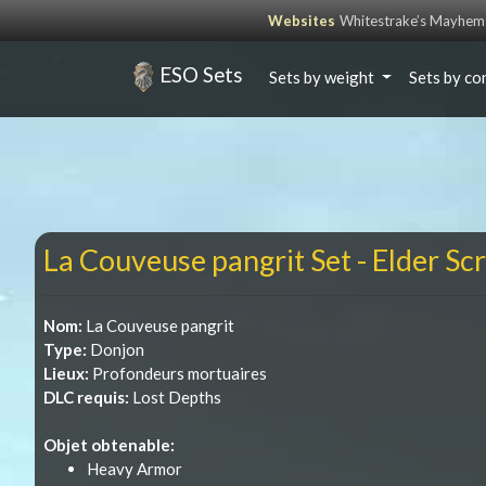
Websites
Whitestrake’s Mayhem
ESO Sets
Sets by weight
Sets by co
La Couveuse pangrit Set - Elder Scr
Nom:
La Couveuse pangrit
Type:
Donjon
Lieux:
Profondeurs mortuaires
DLC requis:
Lost Depths
Objet obtenable:
Heavy Armor