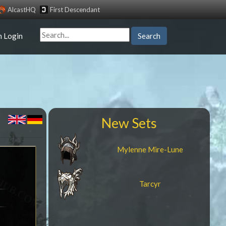
AlcastHQ
First Descendant
n Login
Search
New Sets
Mylenne Mire-Lune
Tarcyr