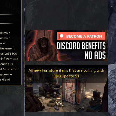
maximale
maximale
mure
entièrement
portent 3300
 infligent 315
econde aux
nt 6 secondes
All new Furniture items that are coming with
agique ou
ESO Update 51
us élevé.