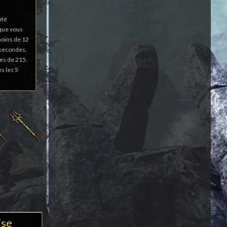
nté
sque vous
moins de 12
secondes,
es de 215.
es les 5
ise