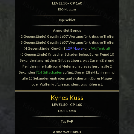
LEVEL 50 - CP 160
ESO-Hub.com
Typ
Gebiet
ArmorSet Bonus
(2 Gegenstände) Gewährt 657 Wertung für kritische Treffer
(3 Gegenstände) Gewährt 657 Wertung für kritische Treffer
(4 Gegenstände) Gewährt
129 Magie
- und
Waffenkraft
(5 Gegenstände) Kritischer Schaden belegt Euren Feind 10
Sekunden lang mit dem Gift des Jägers, was Eurem Ziel und
Feinden innerhalb von 6 Metern um dieses herum alle 2
Sekunden
714 Giftschaden
zufügt. Dieser Effekt kann einmal
alle 15 Sekunden eintreten und skaliert mit Eurer Magie-
oder Waffenkraft, je nachdem, was höher ist.
Kynes Kuss
LEVEL 50 - CP 160
ESO-Hub.com
Typ
PvP
ArmorSet Bonus