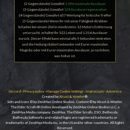
(2 Gegenstände) Gewährt
1.096 maximale Ausdauer
(3 Gegenstände) Gewährt
129 Ausdauerregeneration
(4 Gegenstände) Gewährt 657 Wertung für kritische Treffer
(5 Gegenstände) Wenn Ihr mit einer Fähigkeit direkten
Schaden bei einem Ziel in mindestens 12 Metern Entfernung
verursacht, erhaltet Ihr 522 Leben und 1.314 Ausdauer
zurück. Dieser Effekt kann einmal alle 5 Sekunden eintreten,
und die Heilung skaliert entweder mit Eurer maximalen
Magicka oder mit Eurer maximalen Ausdauer, je nachdem,
was höher ist.
Discord
-
Privacy policy
-
Manage Cookie Settings
-
Impressum
-
Advertise
Created by
Alcast
&
Woeler
®.
Sets and icons © by ZeniMax Online Studios. Content © by Alcast & Woeler.
The Elder Scrolls® Online developed by ZeniMax Online Studios LLC, a
ZeniMax Media company. ZeniMax, The Elder Scrolls, ESO, Bethesda,
Bethesda Softworks and related logos are registered trademarks or
trademarks of ZeniMax Media Inc. in the US and/or other countries. All Rights
Reserved.