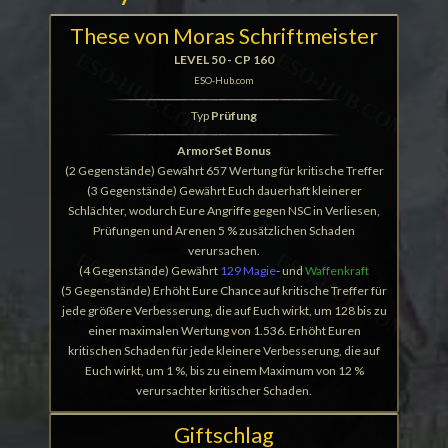
These von Moras Schriftmeister
LEVEL 50 - CP 160
ESO-Hub.com
Typ
Prüfung
ArmorSet Bonus
(2 Gegenstände) Gewährt 657 Wertung für kritische Treffer
(3 Gegenstände) Gewährt Euch dauerhaft kleinerer
Schlächter, wodurch Eure Angriffe gegen NSC in Verliesen,
Prüfungen und Arenen 5 % zusätzlichen Schaden
verursachen.
(4 Gegenstände) Gewährt
129 Magie
- und
Waffenkraft
(5 Gegenstände) Erhöht Eure Chance auf kritische Treffer für
jede größere Verbesserung, die auf Euch wirkt, um 128 bis zu
einer maximalen Wertung von 1.536. Erhöht Euren
kritischen Schaden für jede kleinere Verbesserung, die auf
Euch wirkt, um 1 %, bis zu einem Maximum von 12 %
verursachter kritischer Schaden.
Giftschlag