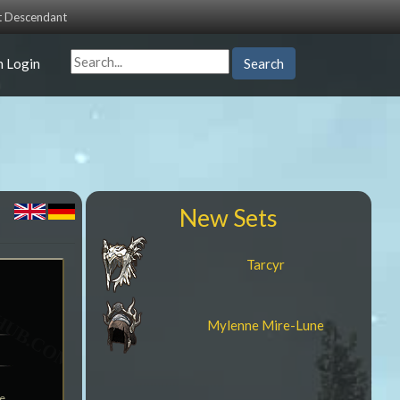
st Descendant
n Login
Search
New Sets
Tarcyr
Mylenne Mire-Lune
le