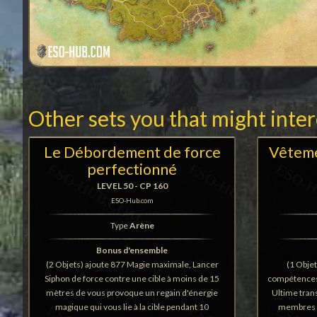
Other sets you that might inte
Le Débordement de force
Vêteme
perfectionné
LEVEL 50 - CP 160
ESO-Hub.com
Type
Arène
Bonus d'ensemble
(2 Objets) ajoute 877 Magie maximale, Lancer
(1 Obje
Siphon de force contre une cible à moins de 15
compétences 
mètres de vous provoque un regain d'énergie
Ultime tran
magique qui vous lie à la cible pendant 10
membres v