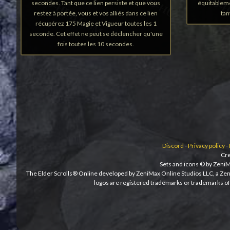
secondes. Tant que ce lien persiste et que vous
équitablem
restez à portée, vous et vos alliés dans ce lien
tan
récupérez 175 Magie et Vigueur toutes les 1
seconde. Cet effet ne peut se déclencher qu'une
fois toutes les 10 secondes.
Discord
-
Privacy policy
-
Cre
Sets and icons © by ZeniM
The Elder Scrolls® Online developed by ZeniMax Online Studios LLC, a Ze
logos are registered trademarks or trademarks of 