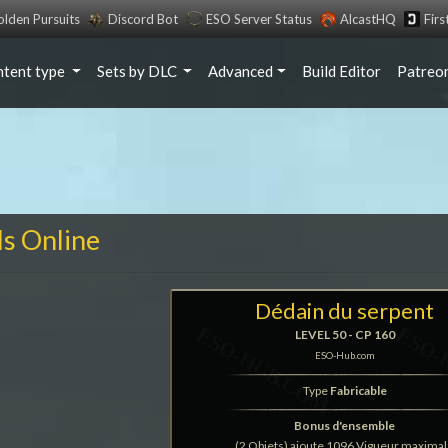
lden Pursuits
Discord Bot
ESO Server Status
AlcastHQ
Fir
ntent type
Sets by DLC
Advanced
Build Editor
Patreo
ls Online
Dédain du serpent
LEVEL 50 - CP 160
ESO-Hub.com
Type
Fabricable
Bonus d'ensemble
(2 Objets) ajoute 1096 Vigueur maxima