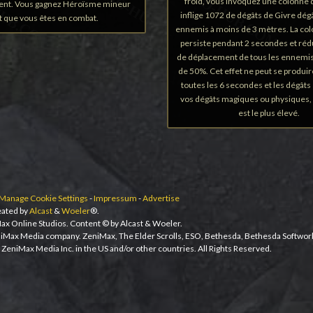
froid, vous invoquez une colonne d
ent. Vous gagnez Héroïsme mineur
inflige 1072 de dégâts de Givre dégâ
t que vous êtes en combat.
ennemis à moins de 3 mètres. La col
persiste pendant 2 secondes et rédu
de déplacement de tous les ennemis
de 50%. Cet effet ne peut se produir
toutes les 6 secondes et les dégâts
vos dégâts magiques ou physiques, 
est le plus élevé.
Manage Cookie Settings
-
Impressum
-
Advertise
ated by
Alcast
&
Woeler
®.
ax Online Studios. Content © by Alcast & Woeler.
niMax Media company. ZeniMax, The Elder Scrolls, ESO, Bethesda, Bethesda Softwor
ZeniMax Media Inc. in the US and/or other countries. All Rights Reserved.