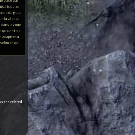
e glace qui
ts à tous les
onne de glace
it la vitesse
 dans la zone
e qu'une fois
 s'adaptent à
selon ce qui
ks and related