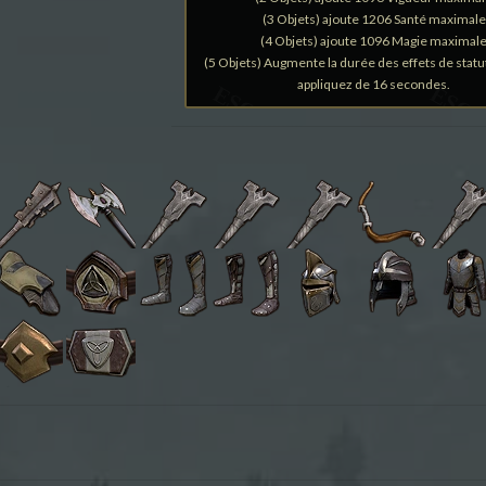
(3 Objets) ajoute 1206 Santé maximale
(4 Objets) ajoute 1096 Magie maximal
(5 Objets) Augmente la durée des effets de statu
appliquez de 16 secondes.