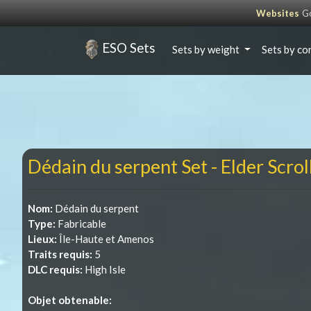
Websites
Go
ESO Sets
Sets by weight
Sets by co
Dédain du serpent Set - Elder Scrol
Nom:
Dédain du serpent
Type:
Fabricable
Lieux:
Île-Haute et Amenos
Traits requis:
5
DLC requis:
High Isle
Objet obtenable: