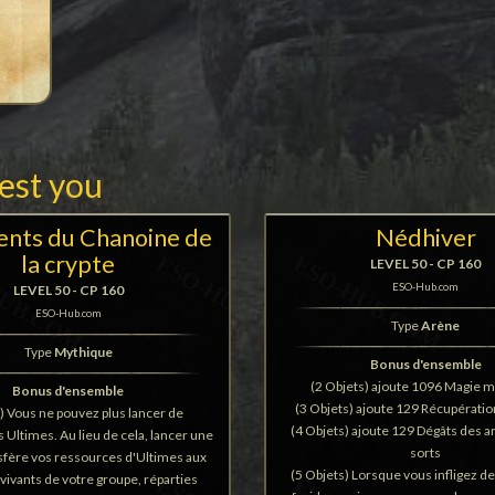
rest you
nts du Chanoine de
Nédhiver
la crypte
LEVEL 50 - CP 160
ESO-Hub.com
LEVEL 50 - CP 160
ESO-Hub.com
Type
Arène
Type
Mythique
Bonus d'ensemble
(2 Objets) ajoute 1096 Magie 
Bonus d'ensemble
(3 Objets) ajoute 129 Récupérati
t) Vous ne pouvez plus lancer de
(4 Objets) ajoute 129 Dégâts des a
Ultimes. Au lieu de cela, lancer une
sorts
sfère vos ressources d'Ultimes aux
(5 Objets) Lorsque vous infligez d
ivants de votre groupe, réparties