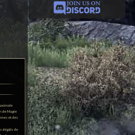
maximale
on de Magie
rmes et des
es dégâts de