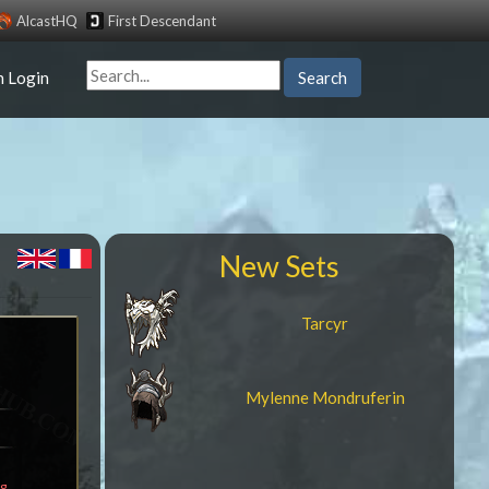
AlcastHQ
First Descendant
n Login
Search
New Sets
Tarcyr
s
Mylenne Mondruferin
g