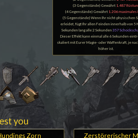
(3 Gegenstände) Gewährt
1.487 Rüstun
(4 Gegenstände) Gewährt
1.206 maximales
(5 Gegenstände) Wenn Ihr nicht-physischen 
erleidet, fügt Ihr allen Feinden innerhalb von 5
Sekunden lang alle 2 Sekunden
357 Schocksch
Dieser Effekt kann einmal alle 6 Sekunden eint
skaliert mit Eurer Magie- oder Waffenkraft, je n
höher ist.
rest you
Hundings Zorn
Zerstörerischer M