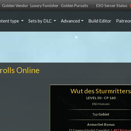
Golden Vendor
Luxury Furnisher
Golden Pursuits
ESO Server Status
ntent type
Sets by DLC
Advanced
Build Editor
Patreo
rolls Online
Wut des Sturmritter
LEVEL 50 - CP 160
ESO-Hub.com
Typ
Gebiet
ArmorSet Bonus
(2 Gegenstände) Gewährt
1.487 Rüstun