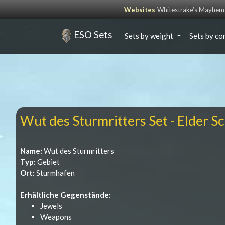
Websites
Whitestrake’s Mayhem
ESO Sets
Sets by weight
Sets by co
Wut des Sturmritters Set - Elder Sc
Name:
Wut des Sturmritters
Typ:
Gebiet
Ort:
Sturmhafen
Erhältliche Gegenstände:
Jewels
Weapons