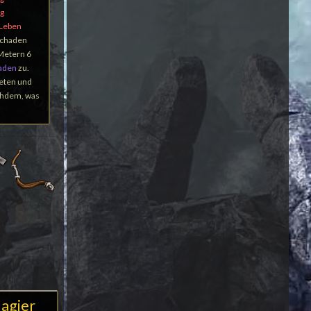
g
 Leben
Schaden
 Metern 6
aden
zu.
reten und
achdem, was
agier