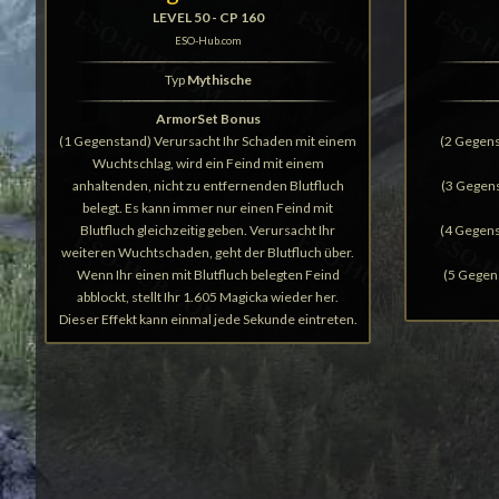
LEVEL 50 - CP 160
ESO-Hub.com
Typ
Mythische
ArmorSet Bonus
(1 Gegenstand) Verursacht Ihr Schaden mit einem
(2 Gegen
Wuchtschlag, wird ein Feind mit einem
anhaltenden, nicht zu entfernenden Blutfluch
(3 Gegen
belegt. Es kann immer nur einen Feind mit
Blutfluch gleichzeitig geben. Verursacht Ihr
(4 Gegen
weiteren Wuchtschaden, geht der Blutfluch über.
Wenn Ihr einen mit Blutfluch belegten Feind
(5 Gegen
abblockt, stellt Ihr 1.605 Magicka wieder her.
Dieser Effekt kann einmal jede Sekunde eintreten.