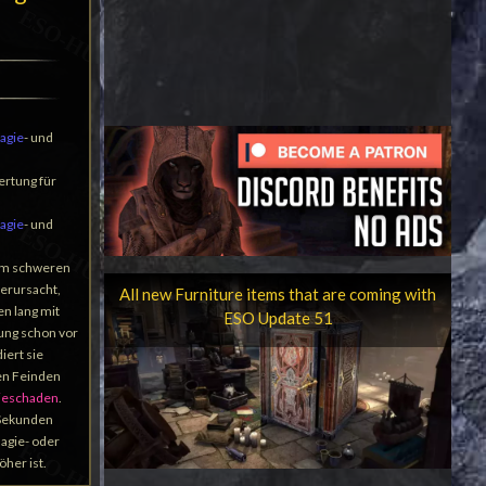
agie
- und
rtung für
agie
- und
em schweren
verursacht,
All new Furniture items that are coming with
en lang mit
ESO Update 51
rung schon vor
iert sie
len Feinden
ieschaden
.
 Sekunden
Magie- oder
her ist.