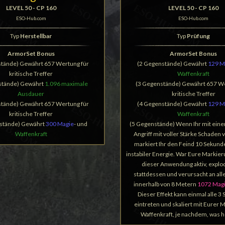
LEVEL 50 - CP 160
LEVEL 50 - CP 160
ESO-Hub.com
ESO-Hub.com
Typ
Herstellbar
Typ
Prüfung
ArmorSet Bonus
ArmorSet Bonus
stände) Gewährt 657 Wertung für
(2 Gegenstände) Gewährt
129 M
kritische Treffer
Waffenkraft
stände) Gewährt
1.096 maximale
(3 Gegenstände) Gewährt 657 We
Ausdauer
kritische Treffer
stände) Gewährt 657 Wertung für
(4 Gegenstände) Gewährt
129 M
kritische Treffer
Waffenkraft
stände) Gewährt
300 Magie
- und
(5 Gegenstände) Wenn Ihr mit ein
Waffenkraft
Angriff mit voller Stärke Schaden 
markiert Ihr den Feind 10 Sekund
instabiler Energie. War Eure Markie
dieser Anwendung aktiv, explod
stattdessen und verursacht an al
innerhalb von 8 Metern
1072 Mag
Dieser Effekt kann einmal alle 3
eintreten und skaliert mit Eurer 
Waffenkraft, je nachdem, was hö