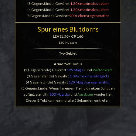
(3 Gegenstände) Gewährt
1.206 maximales Leben
(4 Gegenstände) Gewährt
1.206 maximales Leben
(5 Gegenstände) Gewährt
900 Lebensregeneration
Spur eines Blutdorns
LEVEL 50 - CP 160
ESO-Hub.com
Typ
Gebiet
ArmorSet Bonus
(2 Gegenstände) Gewährt
129 Magie
- und
Waffenkraft
(3 Gegenstände) Gewährt
1.096 maximale Magicka
(4 Gegenstände) Gewährt
129 Magickaregeneration
(5 Gegenstände) Wenn Ihr einem Feind direkten Schaden
zufügt, stellt Ihr
800 Magicka
und
Ausdauer
wieder her.
Dieser Effekt kann einmal alle 5 Sekunden eintreten.