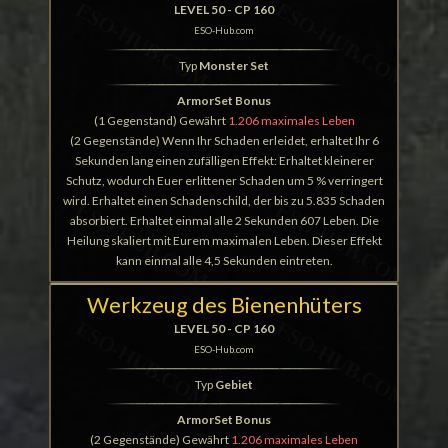
LEVEL 50 - CP 160
ESO-Hub.com
Typ
Monster Set
ArmorSet Bonus
(1 Gegenstand) Gewährt
1.206 maximales Leben
(2 Gegenstände) Wenn Ihr Schaden erleidet, erhaltet Ihr 6
Sekunden lang einen zufälligen Effekt: Erhaltet kleinerer
Schutz, wodurch Euer erlittener Schaden um 5 % verringert
wird. Erhaltet einen Schadenschild, der bis zu 5.835 Schaden
absorbiert. Erhaltet einmal alle 2 Sekunden 607 Leben. Die
Heilung skaliert mit Eurem maximalen Leben. Dieser Effekt
kann einmal alle 4,5 Sekunden eintreten.
Werkzeug des Bienenhüters
LEVEL 50 - CP 160
ESO-Hub.com
Typ
Gebiet
ArmorSet Bonus
(2 Gegenstände) Gewährt
1.206 maximales Leben