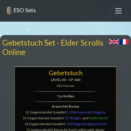
ESO Sets
Gebetstuch Set - Elder Scrolls
Online
Gebetstuch
LEVEL 50 - CP 160
ESO-Hub.com
Typ
Verlies
ArmorSet Bonus
(2 Gegenstände) Gewährt
1.096 maximale Magicka
(3 Gegenstände) Gewährt
129 Magie
- und
Waffenkraft
(4 Gegenstände) Gewährt
129 Magickaregeneration
(5 Gegenstände) Wenn Ihr Euch selbst oder einen