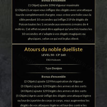
Bonus d'ensemble
(1 Objet) ajoute 1096 Vigueur maximale
(2 Objets) Lorsque vous infligez des dégâts avec une attaque
lourde complètement chargée, vous créez une toile sous la
cible pendant 10 secondes qui inflige 219 de dégâts de
Poison toutes les 1 seconde aux ennemis à moins de 4
mètres. Cet effet ne peut être appliqué qu'une fois toutes les
10 secondes et s'adapte à vos dégâts magiques ou
physiques, selon ce qui est le plus élevé.
Atours du noble duelliste
LEVEL 50 - CP 160
ESO-Hub.com
Type
Donjon
Bonus d'ensemble
(2 Objets) ajoute 129 Récupération de Vigueur
(3 Objets) ajoute 129 Dégâts des armes et des sorts
(4 Objets) ajoute 129 Dégâts des armes et des sorts
(5 Objets) Après avoir infligé des dégâts une attaque légère
ou lourde à portée de corps-à-corps, vous augmentez les
dégâts de vos attaques légères et lourdes contre les