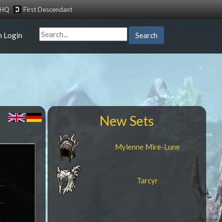
tHQ
First Descendant
n Login
Search
New Sets
Mylenne Mire-Lune
Tarcyr
e