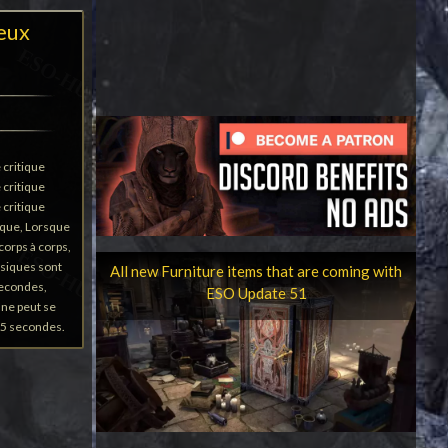
ieux
 critique
 critique
 critique
ique, Lorsque
corps à corps,
ysiques sont
All new Furniture items that are coming with
econdes,
ESO Update 51
 ne peut se
,5 secondes.