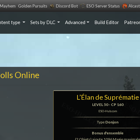
s Mayhem
Golden Pursuits
Discord Bot
ESO Server Status
Alcas
ntent type
Sets by DLC
Advanced
Build Editor
Patreo
rolls Online
L’Élan de Suprématie
LEVEL 50 - CP 160
ESO-Hub.com
Type
Donjon
Bonus d'ensemble
(2 Objets) ajoute 1096 Magie maximal