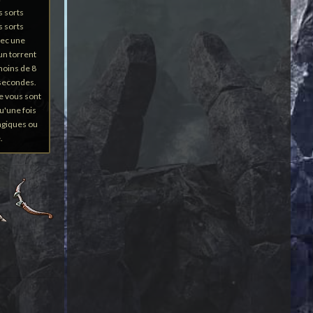
s sorts
s sorts
vec une
un torrent
moins de 8
 secondes.
e vous sont
u'une fois
magiques ou
.