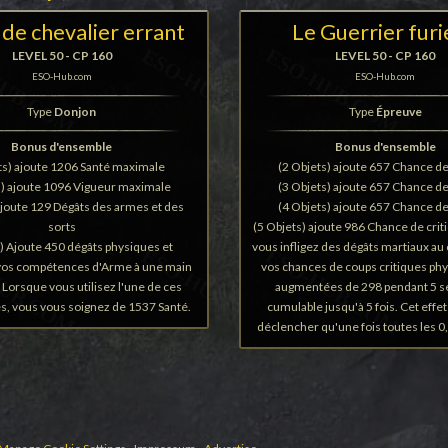
 de chevalier errant
Le Guerrier fur
LEVEL 50 - CP 160
LEVEL 50 - CP 160
ESO-Hub.com
ESO-Hub.com
Type
Donjon
Type
Épreuve
Bonus d'ensemble
Bonus d'ensemble
ts) ajoute 1206 Santé maximale
(2 Objets) ajoute 657 Chance de
s) ajoute 1096 Vigueur maximale
(3 Objets) ajoute 657 Chance de
ajoute 129 Dégâts des armes et des
(4 Objets) ajoute 657 Chance de
sorts
(5 Objets) ajoute 986 Chance de crit
) Ajoute 450 dégâts physiques et
vous infligez des dégâts martiaux au 
vos compétences d'Arme à une main
vos chances de coups critiques ph
. Lorsque vous utilisez l'une de ces
augmentées de 298 pendant 5 s
, vous vous soignez de 1537 Santé.
cumulable jusqu'à 5 fois. Cet effet
déclencher qu'une fois toutes les 0