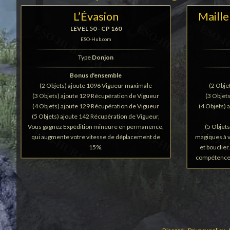
L’Évasion
Maille
LEVEL 50 - CP 160
ESO-Hub.com
Type
Donjon
Bonus d'ensemble
(2 Objets) ajoute 1096 Vigueur maximale
(2 Obje
(3 Objets) ajoute 129 Récupération de Vigueur
(3 Objet
(4 Objets) ajoute 129 Récupération de Vigueur
(4 Objets) 
(5 Objets) ajoute 142 Récupération de Vigueur,
Vous gagnez Expédition mineure en permanence,
(5 Objets
qui augmente votre vitesse de déplacement de
magiques à 
15%.
et bouclier
compétences