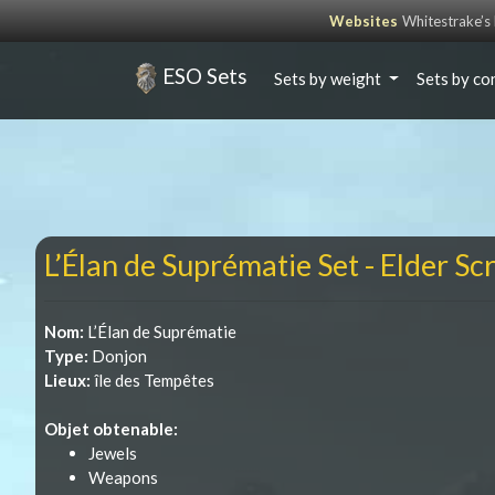
Websites
Whitestrake’
ESO Sets
Sets by weight
Sets by co
L’Élan de Suprématie Set - Elder Sc
Nom:
L’Élan de Suprématie
Type:
Donjon
Lieux:
île des Tempêtes
Objet obtenable:
Jewels
Weapons