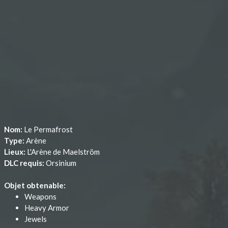
Nom:
Le Permafrost
Type:
Arène
Lieux:
L'Arène de Maelström
DLC requis:
Orsinium
Objet obtenable:
Weapons
Heavy Armor
Jewels