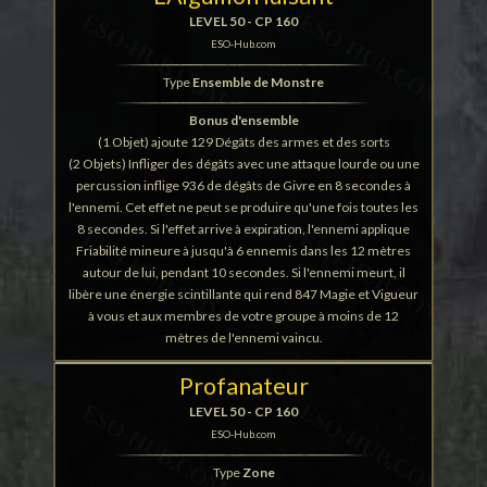
LEVEL 50 - CP 160
ESO-Hub.com
Type
Ensemble de Monstre
Bonus d'ensemble
(1 Objet) ajoute 129 Dégâts des armes et des sorts
(2 Objets) Infliger des dégâts avec une attaque lourde ou une
percussion inflige 936 de dégâts de Givre en 8 secondes à
l'ennemi. Cet effet ne peut se produire qu'une fois toutes les
8 secondes. Si l'effet arrive à expiration, l'ennemi applique
Friabilité mineure à jusqu'à 6 ennemis dans les 12 mètres
autour de lui, pendant 10 secondes. Si l'ennemi meurt, il
libère une énergie scintillante qui rend 847 Magie et Vigueur
à vous et aux membres de votre groupe à moins de 12
mètres de l'ennemi vaincu.
Profanateur
LEVEL 50 - CP 160
ESO-Hub.com
Type
Zone