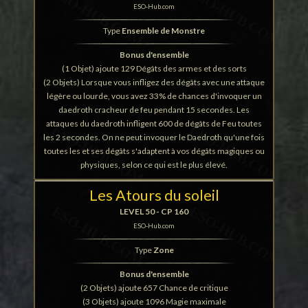
ESO-Hub.com
Type
Ensemble de Monstre
Bonus d'ensemble
(1 Objet) ajoute 129 Dégâts des armes et des sorts
(2 Objets) Lorsque vous infligez des dégâts avec une attaque
légère ou lourde, vous avez 33% de chances d'invoquer un
daedroth cracheur de feu pendant 15 secondes. Les
attaques du daedroth infligent 600 de dégâts de Feu toutes
les 2 secondes. On ne peut invoquer le Daedroth qu'une fois
toutes les et ses dégâts s'adaptent à vos dégâts magiques ou
physiques, selon ce qui est le plus élevé.
Les Atours du soleil
LEVEL 50 - CP 160
ESO-Hub.com
Type
Zone
Bonus d'ensemble
(2 Objets) ajoute 657 Chance de critique
(3 Objets) ajoute 1096 Magie maximale