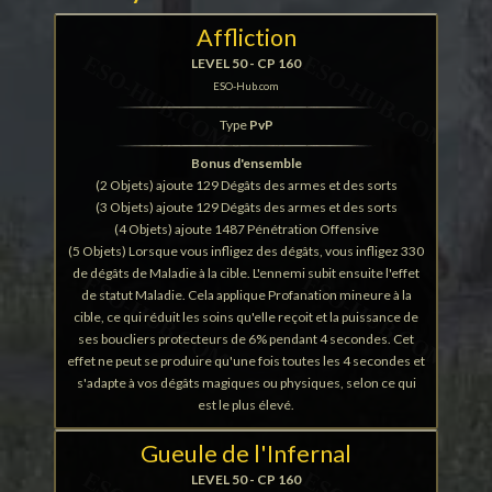
Affliction
LEVEL 50 - CP 160
ESO-Hub.com
Type
PvP
Bonus d'ensemble
(2 Objets) ajoute 129 Dégâts des armes et des sorts
(3 Objets) ajoute 129 Dégâts des armes et des sorts
(4 Objets) ajoute 1487 Pénétration Offensive
(5 Objets) Lorsque vous infligez des dégâts, vous infligez 330
de dégâts de Maladie à la cible. L'ennemi subit ensuite l'effet
de statut Maladie. Cela applique Profanation mineure à la
cible, ce qui réduit les soins qu'elle reçoit et la puissance de
ses boucliers protecteurs de 6% pendant 4 secondes. Cet
effet ne peut se produire qu'une fois toutes les 4 secondes et
s'adapte à vos dégâts magiques ou physiques, selon ce qui
est le plus élevé.
Gueule de l'Infernal
LEVEL 50 - CP 160