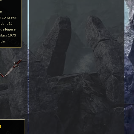
le
n contre un
ndant 15
que légère,
subira 1973
nde.
r