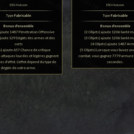
ESO-Hub.com
ESO-Hub.com
Type
Fabricable
Type
Fabricable
Bonus d'ensemble
Bonus d'ensemble
 ajoute 1487 Pénétration Offensive
(2 Objets) ajoute 1206 Santé 
ajoute 129 Dégâts des armes et des
(3 Objets) ajoute 1206 Santé 
sorts
(4 Objets) ajoute 1487 Ar
s) ajoute 657 Chance de critique
(5 Objets) Lorsque vous buvez un
s attaques lourdes et légères gagnent
combat, vous gagnez 7779 armure
s d'effet. L'effet dépend du type de
secondes.
dégâts de votre arme.