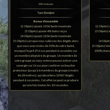
ESO-Hub.com
Type
Donjon
Bonus d'ensemble
(2 Objets) ajoute 1206 Santé maximale
(2 Objets)
(3 Objets) ajoute 4% Soins reçus
(3 Objets) 
(4 Objets) ajoute 1206 Santé maximale
(5 Objets) Lorsque vous subissez des dégâts alors
(4 Objet
que vous avez moins de 50% de votre Santé,
(5 Objets) Vo
invoque l'esprit d'Ursus pendant 6 secondes sur
100% chance
un membre aléatoire du groupe. Un membre de
votre groupe ou vous-même pouvez activer une
synergie sur Ursus pour conférer un bouclier
protecteur (jusqu'à 6 membres du groupe à moins
de 28 mètres), qui absorbera 13967 dégâts
pendant 6 secondes. Cet effet ne peut se produire
qu'une fois toutes les 10 secondes.