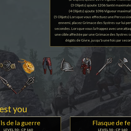
(3 Objets) ajoute 1206 Santé maximale
(4 Objets) ajoute 1096 Vigueur maxima
(5 Objets) Lorsque vous effectuez une Percussio
ennemi, placez Grimace des Systres sur lui pe
secondes. Lorsque vous la frappez avec une atta
une cible affectée par une Grimace des Systres 
dégâts de Givre, jusqu'à une fois par seco
rest you
ils de la guerre
Flasque de fe
LEVEL 50 - CP 160
LEVEL 50 - CP 160