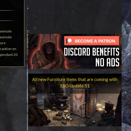
maximale
maximale
mure
e potion en
 pendant 20
All new Furniture items that are coming with
ESO Update 51