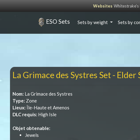
Websites
Whitestrake’
ESO Sets
Sets by weight
Sets by co
La Grimace des Systres Set - Elder 
Nom:
La Grimace des Systres
Type:
Zone
Lieux:
Île-Haute et Amenos
DLC requis:
High Isle
Objet obtenable:
Jewels