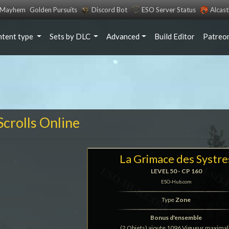
s Mayhem
Golden Pursuits
Discord Bot
ESO Server Status
Alcas
ntent type
Sets by DLC
Advanced
Build Editor
Patreo
Scrolls Online
La Grimace des Systre
LEVEL 50 - CP 160
ESO-Hub.com
Type
Zone
Bonus d'ensemble
(2 Objets) ajoute 1096 Vigueur maxima