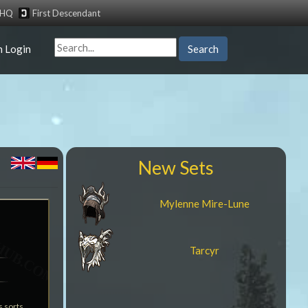
tHQ
First Descendant
n Login
Search
New Sets
Mylenne Mire-Lune
Tarcyr
s sorts