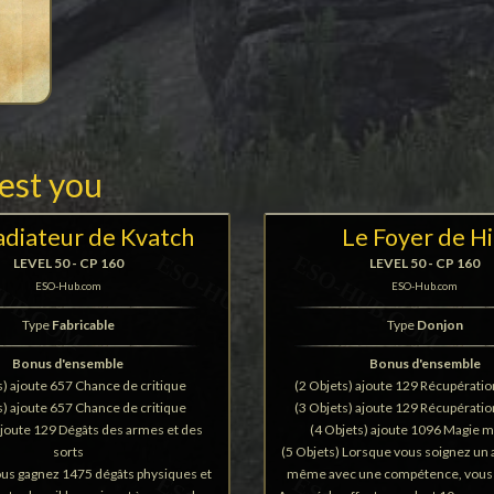
rest you
adiateur de Kvatch
Le Foyer de Hi
LEVEL 50 - CP 160
LEVEL 50 - CP 160
ESO-Hub.com
ESO-Hub.com
Type
Fabricable
Type
Donjon
Bonus d'ensemble
Bonus d'ensemble
s) ajoute 657 Chance de critique
(2 Objets) ajoute 129 Récupérati
s) ajoute 657 Chance de critique
(3 Objets) ajoute 129 Récupérati
ajoute 129 Dégâts des armes et des
(4 Objets) ajoute 1096 Magie 
sorts
(5 Objets) Lorsque vous soignez un a
ous gagnez 1475 dégâts physiques et
même avec une compétence, vous