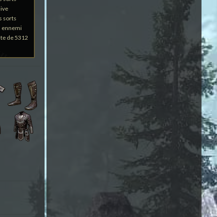
sive
s sorts
un ennemi
nte de 5312