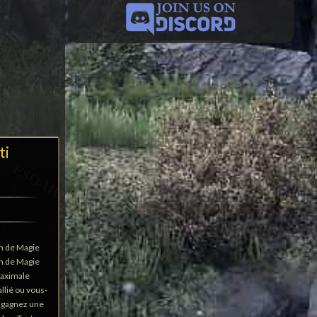
ti
on de Magie
on de Magie
maximale
llié ou vous-
 gagnez une