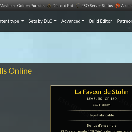
s Mayhem
Golden Pursuits
Discord Bot
ESO Server Status
Alcas
ntent type
Sets by DLC
Advanced
Build Editor
Patreo
lls Online
La Faveur de Stuhn
LEVEL 50 - CP 160
ESO-Hub.com
Type
Fabricable
Bonus d'ensemble
(2 Objets) ajoute 129 Dégâts des armes et de