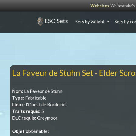
Websites
Whitestrake’
ESO Sets
Sets by weight
Sets by co
La Faveur de Stuhn Set - Elder Scro
Nom:
La Faveur de Stuhn
Type:
Fabricable
Lieux:
l'Ouest de Bordeciel
Traits requis:
5
DLC requis:
Greymoor
Objet obtenable: