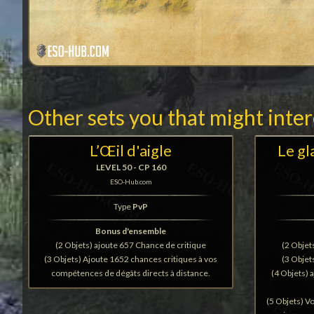
Other sets you that might inte
L’Œil d'aigle
Le gl
LEVEL 50 - CP 160
ESO-Hub.com
Type
PvP
Bonus d'ensemble
(2 Objets) ajoute 657 Chance de critique
(2 Objet
(3 Objets) Ajoute 1652 chances critiques à vos
(3 Objet
compétences de dégâts directs à distance.
(4 Objets) 
(5 Objets) V