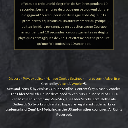
effet au sol crée un nid de griffon de 8 mètres pendant 10
secondes. Les membres du groupe qui se trouvent dans le
nid gagnent 168 récupération de Magie et de Vigueur. La
première fois que vous ou un autre membre du groupe
quittez le nid, le personnage en question gagne Courage
mineur pendant 10 secondes, ce qui augmente ses dégâts
physiques et magiques de 215. Cet effet ne peut se produire
qu'une fois toutes les 10 secondes.
Discord
-
Privacy policy
-
Manage Cookie Settings
-
Impressum
-
Advertise
Created by
Alcast
&
Woeler
®.
Sets and icons © by ZeniMax Online Studios. Content © by Alcast & Woeler.
The Elder Scrolls® Online developed by ZeniMax Online Studios LLC, a
ZeniMax Media company. ZeniMax, The Elder Scrolls, ESO, Bethesda,
Bethesda Softworks and related logos are registered trademarks or
trademarks of ZeniMax Media Inc. in the US and/or other countries. All Rights
Reserved.