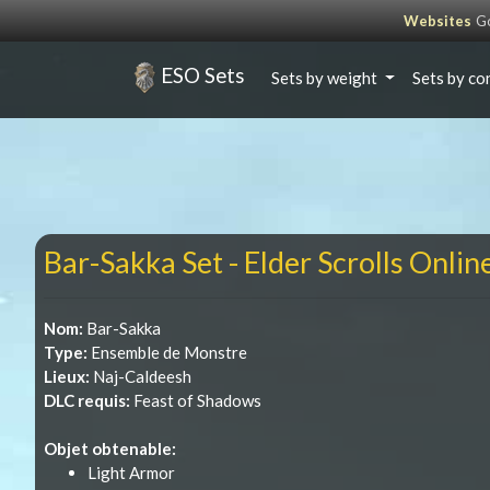
Websites
Go
ESO Sets
Sets by weight
Sets by co
Bar-Sakka Set - Elder Scrolls Onlin
Nom:
Bar-Sakka
Type:
Ensemble de Monstre
Lieux:
Naj-Caldeesh
DLC requis:
Feast of Shadows
Objet obtenable:
Light Armor