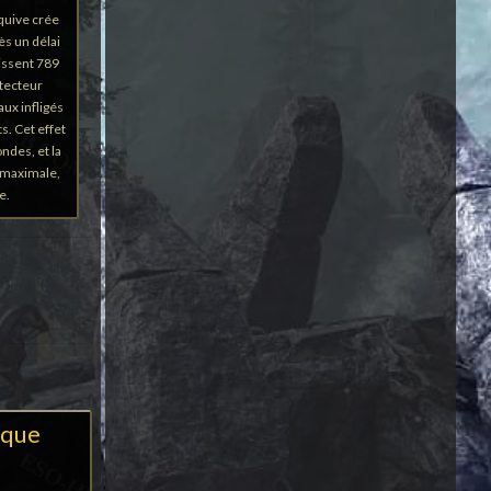
squive crée
ès un délai
issent 789
otecteur
ux infligés
. Cet effet
ndes, et la
é maximale,
e.
ique
é