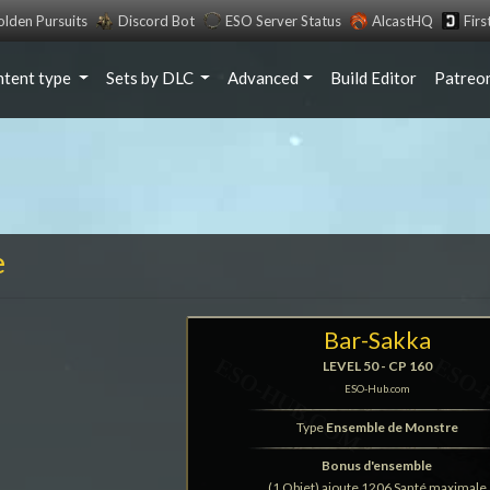
lden Pursuits
Discord Bot
ESO Server Status
AlcastHQ
Fir
ntent type
Sets by DLC
Advanced
Build Editor
Patreo
e
Bar-Sakka
LEVEL 50 - CP 160
ESO-Hub.com
Type
Ensemble de Monstre
Bonus d'ensemble
(1 Objet) ajoute 1206 Santé maximale