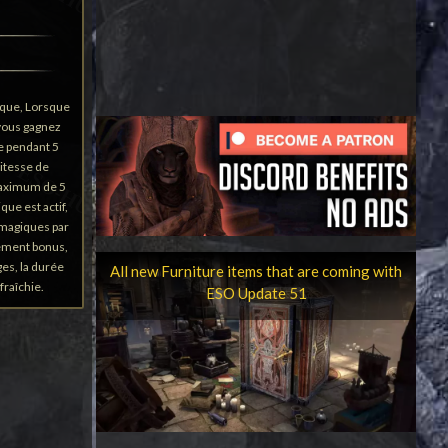
ique, Lorsque
 vous gagnez
e pendant 5
itesse de
maximum de 5
que est actif,
 magiques par
ement bonus,
es, la durée
All new Furniture items that are coming with
fraîchie.
ESO Update 51