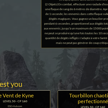
(2 Objets) En combat, effectuer une roulade d'e
une flaque de sang de 6 mètres de diamètre. Apr
de 1 seconde, les ennemis dans cette flaque sub
dégâts magiques. Vous gagnez un bouclier pr
pendant 6 secondes, proportionnel aux dégâts tota
aux ennemis, jusqu'à un maximum de 15000 points
ne peut se produire qu'une fois toutes les 10 seco
quantité de dégâts infligés s'adapte à votre Sant
mais ne peut pas générer de coup critiqu
rest you
e Vent de Kyne
Tourbillon chaot
perfectionn
LEVEL 50 - CP 160
ESO-Hub.com
LEVEL 50 - CP 160