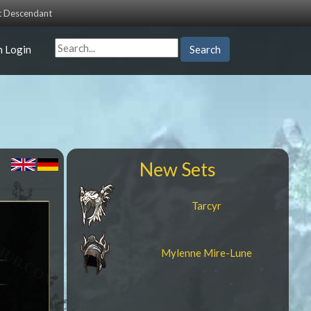
st Descendant
n Login
Search
New Sets
Tarcyr
Mylenne Mire-Lune