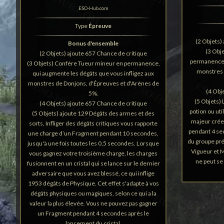
ESO-Hub.com
Type
Épreuve
(2 Objets)
Bonus d'ensemble
(3 Obj
(2 Objets) ajoute 657 Chance de critique
permanence, q
(3 Objets) Confère Tueur mineur en permanence,
monstres 
qui augmente les dégâts que vous infligez aux
monstres de Donjons, d'Épreuves et d'Arènes de
(4 Obj
5%.
(5 Objets)
(4 Objets) ajoute 657 Chance de critique
potion ou uti
(5 Objets) ajoute 129 Dégâts des armes et des
majeur crée
sorts, Infliger des dégâts critiques vous rapporte
pendant 4 s
une charge d’un Fragment pendant 10 secondes,
du groupe pr
jusqu'à une fois toutes les 0,5 secondes. Lorsque
Vigueur et M
vous gagnez votre troisième charge, les charges
ne peut se
fusionnent en un cristal qui se lance sur le dernier
adversaire que vous avez blessé, ce qui inflige
1953 dégâts de Physique. Cet effet s'adapte à vos
dégâts physiques ou magiques, selon ce qui a la
valeur la plus élevée. Vous ne pouvez pas gagner
un Fragment pendant 4 secondes après le
lancement du cristal.