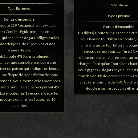
ESO-Hub.com
Type
Épreuve
Type
Épreuve
Bonus d'ensemble
 ajoute 129 Récupération de Magie
Bonus d'ensemble
ets) Confère Égide mineure en
(2 Objets) ajoute 526 Chance de crit
ui réduit les dégâts infligés par les
vous lancez Tourbillon en combat,
des donjons, des Épreuves et des
une charge de Tourbillon chaotiqu
arènes de 5%.
secondes, qui vous confère 5% v
ets) ajoute 4% Soins prodigués
déplacement par charge, avec un 
 Lancer une compétence, boire une
charges. Tant qu’un Tourbillon chaoti
liser un poison qui applique un bonus
vous gagnez 6 dégâts physiques est
 une flaque de Bénédiction de Kyne
tranche de 1% de vitesse de déplac
econdes. Vous-même et les membres
avec un maximum de 450. À 5 charg
ésents sur une flaque récupèrent 420
double mais ne peut plus être ra
agie toutes les 1 seconde. Cet effet
 produire qu'une fois toutes les 10
secondes.