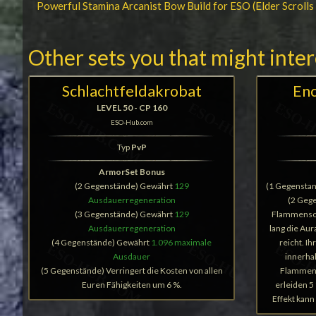
Powerful Stamina Arcanist Bow Build for ESO (Elder Scrolls
Other sets you that might inte
Schlachtfeldakrobat
Enc
LEVEL 50 - CP 160
ESO-Hub.com
Typ
PvP
ArmorSet Bonus
(2 Gegenstände) Gewährt
129
(1 Gegensta
Ausdauerregeneration
(2 Gege
(3 Gegenstände) Gewährt
129
Flammensch
Ausdauerregeneration
lang die Au
(4 Gegenstände) Gewährt
1.096 maximale
reicht. I
Ausdauer
innerhal
(5 Gegenstände) Verringert die Kosten von allen
Flammens
Euren Fähigkeiten um 6 %.
erleiden 
Effekt kann