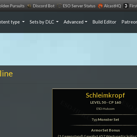
lden Pursuits
Discord Bot
ESO Server Status
AlcastHQ
Fir
ntent type
Sets by DLC
Advanced
Build Editor
Patreo
line
Schleimkropf
LEVEL 50 - CP 160
ESO-Hub.com
Typ
Monster Set
ArmorSet Bonus
(1 Gegenstand) Gewährt 657 Wertung für kritisc