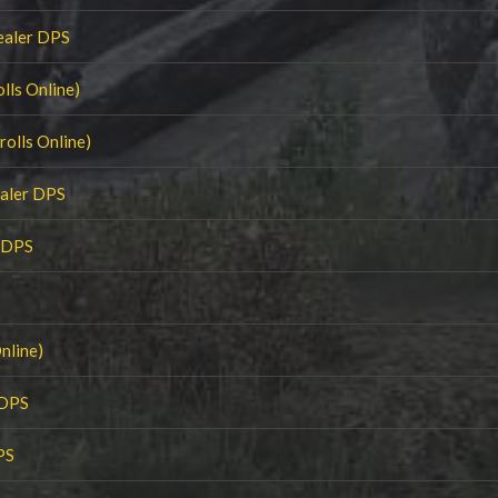
ealer DPS
lls Online)
olls Online)
ealer DPS
r DPS
nline)
 DPS
PS