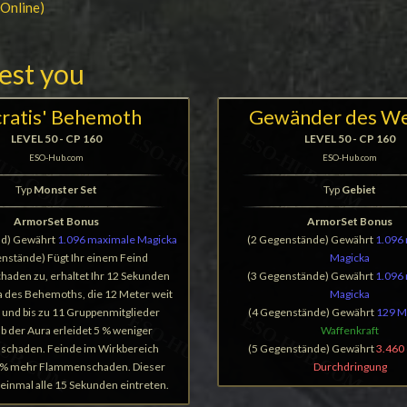
 Online)
rest you
ratis' Behemoth
Gewänder des W
LEVEL 50 - CP 160
LEVEL 50 - CP 160
ESO-Hub.com
ESO-Hub.com
Typ
Monster Set
Typ
Gebiet
ArmorSet Bonus
ArmorSet Bonus
nd) Gewährt
1.096 maximale Magicka
(2 Gegenstände) Gewährt
1.096
nstände) Fügt Ihr einem Feind
Magicka
aden zu, erhaltet Ihr 12 Sekunden
(3 Gegenstände) Gewährt
1.096
ra des Behemoths, die 12 Meter weit
Magicka
hr und bis zu 11 Gruppenmitglieder
(4 Gegenstände) Gewährt
129 M
b der Aura erleidet 5 % weniger
Waffenkraft
chaden. Feinde im Wirkbereich
(5 Gegenstände) Gewährt
3.460 
5 % mehr Flammenschaden. Dieser
Durchdringung
 einmal alle 15 Sekunden eintreten.