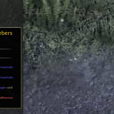
ebers
 maximale
 maximale
agie
- und
offensive