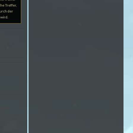
he Treffer,
urch der
 wird.