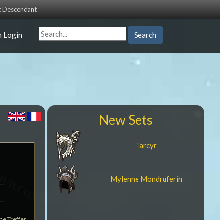
st Descendant
n Login
Search
New Sets
Tarcyr
Mylenne Mondruferin
he Treffer