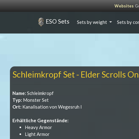
Websites
Go
ESO Sets
Sets by weight
Sets by co
Schleimkropf Set - Elder Scrolls On
Name:
Schleimkropf
Typ:
Monster Set
Ort:
Kanalisation von Wegesruh I
Erhältliche Gegenstände:
Heavy Armor
Light Armor