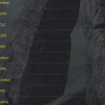
Online)
 DPS
 DLC
 DPS
 DPS
nline)
 DPS
Online)
DPS
nline)