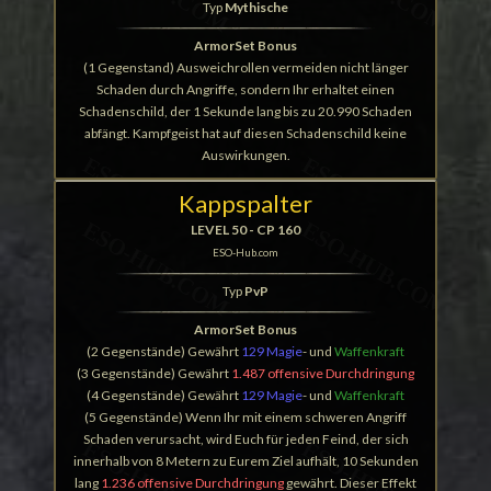
Typ
Mythische
ArmorSet Bonus
(1 Gegenstand) Ausweichrollen vermeiden nicht länger
Schaden durch Angriffe, sondern Ihr erhaltet einen
Schadenschild, der 1 Sekunde lang bis zu 20.990 Schaden
abfängt. Kampfgeist hat auf diesen Schadenschild keine
Auswirkungen.
Kappspalter
LEVEL 50 - CP 160
ESO-Hub.com
Typ
PvP
ArmorSet Bonus
(2 Gegenstände) Gewährt
129 Magie
- und
Waffenkraft
(3 Gegenstände) Gewährt
1.487 offensive Durchdringung
(4 Gegenstände) Gewährt
129 Magie
- und
Waffenkraft
(5 Gegenstände) Wenn Ihr mit einem schweren Angriff
Schaden verursacht, wird Euch für jeden Feind, der sich
innerhalb von 8 Metern zu Eurem Ziel aufhält, 10 Sekunden
lang
1.236 offensive Durchdringung
gewährt. Dieser Effekt