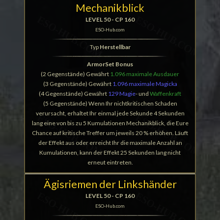
Mechanikblick
LEVEL 50 - CP 160
ESO-Hub.com
Typ
Herstellbar
ArmorSet Bonus
(2 Gegenstände) Gewährt
1.096 maximale Ausdauer
(3 Gegenstände) Gewährt
1.096 maximale Magicka
(4 Gegenstände) Gewährt
129 Magie
- und
Waffenkraft
(5 Gegenstände) Wenn Ihr nichtkritischen Schaden
verursacht, erhaltet Ihr einmal jede Sekunde 4 Sekunden
lang eine von bis zu 5 Kumulationen Mechanikblick, die Eure
Chance auf kritische Treffer um jeweils 20 % erhöhen. Läuft
der Effekt aus oder erreicht Ihr die maximale Anzahl an
Kumulationen, kann der Effekt 25 Sekunden lang nicht
erneut eintreten.
Ägisriemen der Linkshänder
LEVEL 50 - CP 160
ESO-Hub.com