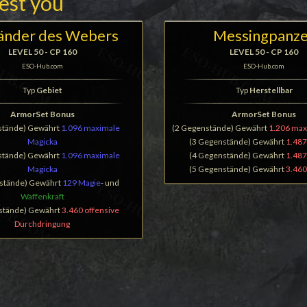
rest you
nder des Webers
Messingpanze
LEVEL 50 - CP 160
LEVEL 50 - CP 160
ESO-Hub.com
ESO-Hub.com
Typ
Gebiet
Typ
Herstellbar
ArmorSet Bonus
ArmorSet Bonus
stände) Gewährt
1.096 maximale
(2 Gegenstände) Gewährt
1.206 max
Magicka
(3 Gegenstände) Gewährt
1.487
stände) Gewährt
1.096 maximale
(4 Gegenstände) Gewährt
1.487
Magicka
(5 Gegenstände) Gewährt
3.460
stände) Gewährt
129 Magie
- und
Waffenkraft
stände) Gewährt
3.460 offensive
Durchdringung