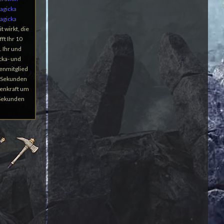
agicka
agicka
 wirkt, die
ft Ihr 10
 Ihr und
cka- und
enmitglied
10 Sekunden
fenkraft um
 Sekunden