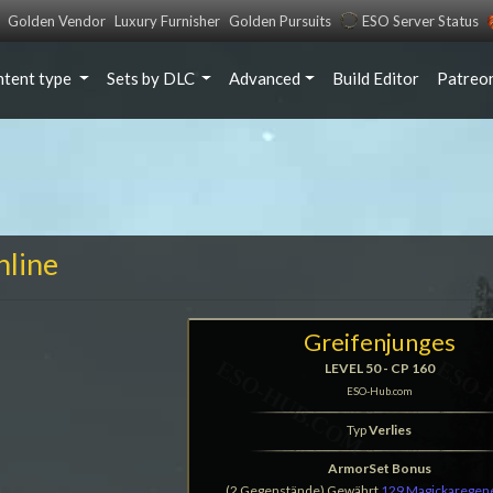
Golden Vendor
Luxury Furnisher
Golden Pursuits
ESO Server Status
ntent type
Sets by DLC
Advanced
Build Editor
Patreo
nline
Greifenjunges
LEVEL 50 - CP 160
ESO-Hub.com
Typ
Verlies
ArmorSet Bonus
(2 Gegenstände) Gewährt
129 Magickaregen