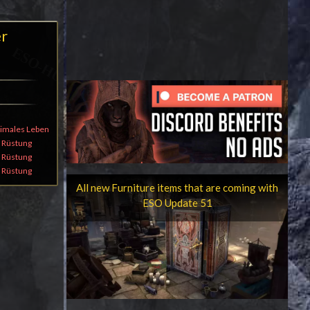
r
imales Leben
 Rüstung
 Rüstung
 Rüstung
All new Furniture items that are coming with
ESO Update 51