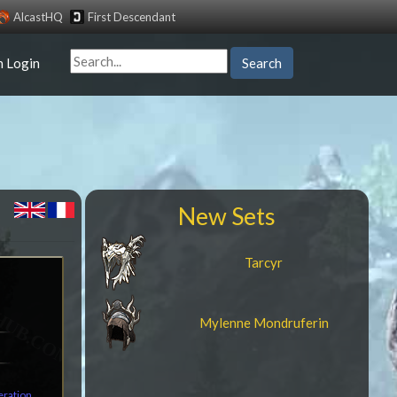
AlcastHQ
First Descendant
n Login
Search
New Sets
Tarcyr
Mylenne Mondruferin
eration