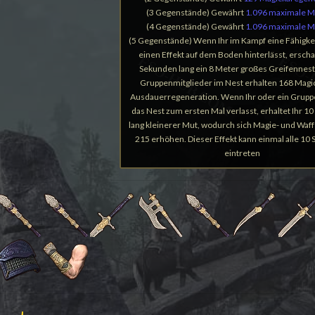
(3 Gegenstände) Gewährt
1.096 maximale M
(4 Gegenstände) Gewährt
1.096 maximale M
(5 Gegenstände) Wenn Ihr im Kampf eine Fähigkeit
einen Effekt auf dem Boden hinterlässt, erschaf
Sekunden lang ein 8 Meter großes Greifennest.
Gruppenmitglieder im Nest erhalten 168 Magi
Ausdauerregeneration. Wenn Ihr oder ein Grupp
das Nest zum ersten Mal verlasst, erhaltet Ihr 
lang kleinerer Mut, wodurch sich Magie- und Waf
215 erhöhen. Dieser Effekt kann einmal alle 10
eintreten