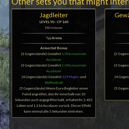
Other sets you that might inte
Jagdleiter
Gewä
LEVEL 50 - CP 160
ESO-Hub.com
Typ
Arena
ArmorSet Bonus
(2 Gegenstände) Gewährt
1.096 maximale
(2 Gegen
Ausdauer
(3 Gegenstände) Gewährt
1.096 maximale
(3 Gegen
Ausdauer
(4 Gegenstände) Gewährt
129 Magie
- und
(4 Gegen
Waffenkraft
(5 Gegenstände) Wenn Eure Begleiter einen
(5 Gegen
Feind angreifen, den Ihr innerhalb von 10
Sekunden auch angegriffen habt, erhaltet Ihr 2.433
Leben und 1.216 Ausdauer zurück. Dieser Effekt
kann einmal alle 5 Sekunden eintreten.