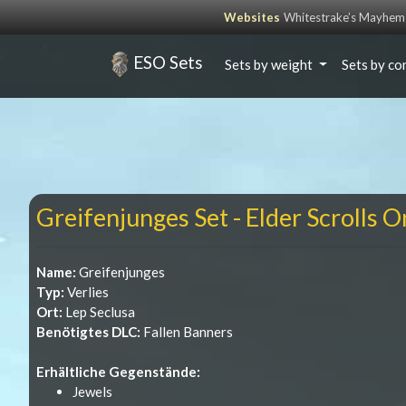
Websites
Whitestrake’s Mayhem
ESO Sets
Sets by weight
Sets by co
Greifenjunges Set - Elder Scrolls O
Name:
Greifenjunges
Typ:
Verlies
Ort:
Lep Seclusa
Benötigtes DLC:
Fallen Banners
Erhältliche Gegenstände:
Jewels