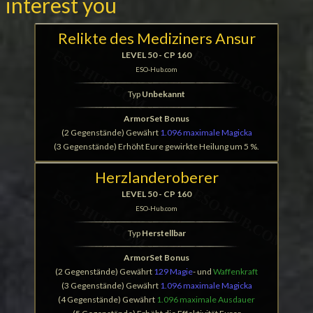
interest you
Relikte des Mediziners Ansur
LEVEL 50 - CP 160
ESO-Hub.com
Typ
Unbekannt
ArmorSet Bonus
(2 Gegenstände) Gewährt
1.096 maximale Magicka
(3 Gegenstände) Erhöht Eure gewirkte Heilung um 5 %.
Herzlanderoberer
LEVEL 50 - CP 160
ESO-Hub.com
Typ
Herstellbar
ArmorSet Bonus
(2 Gegenstände) Gewährt
129 Magie
- und
Waffenkraft
(3 Gegenstände) Gewährt
1.096 maximale Magicka
(4 Gegenstände) Gewährt
1.096 maximale Ausdauer