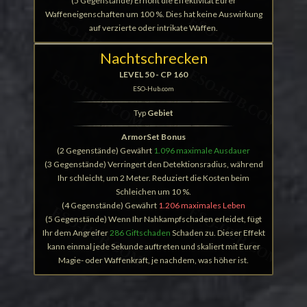
(5 Gegenstände) Erhöht die Effektivität Eurer
Waffeneigenschaften um 100 %. Dies hat keine Auswirkung
auf verzierte oder intrikate Waffen.
Nachtschrecken
LEVEL 50 - CP 160
ESO-Hub.com
Typ
Gebiet
ArmorSet Bonus
(2 Gegenstände) Gewährt
1.096 maximale Ausdauer
(3 Gegenstände) Verringert den Detektionsradius, während
Ihr schleicht, um 2 Meter. Reduziert die Kosten beim
Schleichen um 10 %.
(4 Gegenstände) Gewährt
1.206 maximales Leben
(5 Gegenstände) Wenn Ihr Nahkampfschaden erleidet, fügt
Ihr dem Angreifer
286 Giftschaden
Schaden zu. Dieser Effekt
kann einmal jede Sekunde auftreten und skaliert mit Eurer
Magie- oder Waffenkraft, je nachdem, was höher ist.