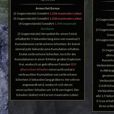
ArmorSet Bonus
(2 Gegenstände) Gewährt
1.206 maximales Leben
(3 Gegenstände) Gewährt
1.206 maximales Leben
(2 Gegenstä
(4 Gegenstände) Gewährt
1.096 maximale
Gewä
Ausdauer
(3 Gegenstä
(5 Gegenstände) Verspottet Ihr einen Feind,
Gewä
erhaltet Ihr 5 Sekunden lang eine von maximal 5
(4 Gegenstä
Kumulationen zerbrochene Scherben. Ihr könnt
Gewä
einmal jede Sekunde eine Kumulation erhalten.
(5 Gegen
Endet zerbrochene Scherben, lasst Ihr die
ultim
Kumulationen in einer 8 Meter großen Explosion
Runenfo
frei, wodurch an getroffenen Feinden
920
Verbündeten 
physischen Schaden
verursacht und pro
in Abhäng
verbrauchter Kumulation von zerbrochene
gesammel
Scherben 3 Sekunden lang größeres Versehren
Verbündete
angewandt wird, wodurch sich deren
3.618 Schad
verursachter Schaden um 10 % verringert. Der
Verbündete
Schaden skaliert mit Eurem maximalen Leben.
alle 1,5 Seku
3 Crux erhal
ihren erli