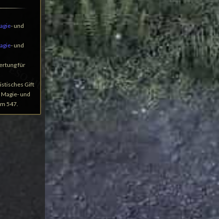
agie
- und
agie
- und
rtung für
stisches Gift
 Magie- und
um 547.