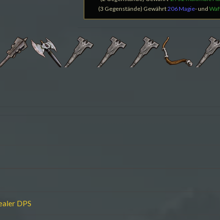
(3 Gegenstände) Gewährt
206 Magie
- und
Waf
ealer DPS