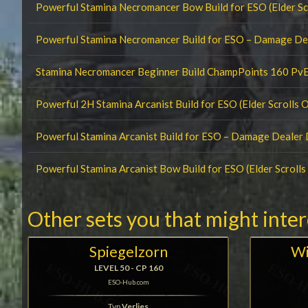
Powerful Stamina Necromancer Bow Build for ESO (Elder Scr
Powerful Stamina Necromancer Build for ESO – Damage D
Stamina Necromancer Beginner Build ChampPoints 160 Pv
Powerful 2H Stamina Arcanist Build for ESO (Elder Scrolls O
Powerful Stamina Arcanist Build for ESO – Damage Dealer
Powerful Stamina Arcanist Bow Build for ESO (Elder Scrolls
Other sets you that might inte
Spiegelzorn
Wi
LEVEL 50 - CP 160
ESO-Hub.com
Typ
Verlies