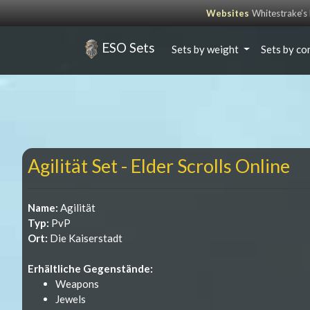
Websites
Whitestrake’
ESO Sets
Sets by weight
Sets by co
Agilität Set - Elder Scrolls Online
Name:
Agilität
Typ:
PvP
Ort:
Die Kaiserstadt
Erhältliche Gegenstände:
Weapons
Jewels