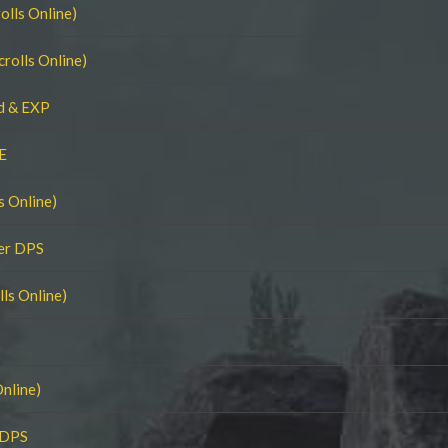
olls Online)
rolls Online)
nd & EXP
E
s Online)
ler DPS
ls Online)
Online)
 DPS