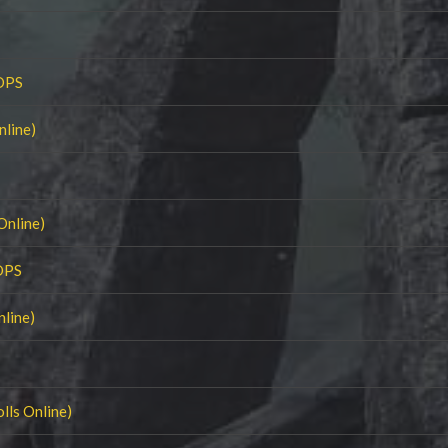
 DPS
nline)
Online)
DPS
nline)
lls Online)