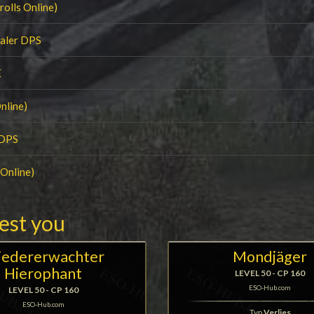
olls Online)
ealer DPS
E
nline)
 DPS
 Online)
rest you
edererwachter
Mondjäger
Hierophant
LEVEL 50 - CP 160
ESO-Hub.com
LEVEL 50 - CP 160
ESO-Hub.com
Typ
Verlies