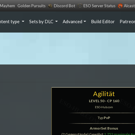
s Mayhem
Golden Pursuits
Discord Bot
ESO Server Status
Alcas
ntent type
Sets by DLC
Advanced
Build Editor
Patreo
Agilität
LEVEL 50 - CP 160
ESO-Hub.com
Typ
PvP
ArmorSet Bonus
(2 Gegenstände) Gewährt
1.752 maximale A