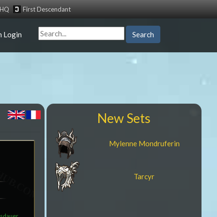
tHQ
First Descendant
n Login
Search
New Sets
Mylenne Mondruferin
Tarcyr
usdauer