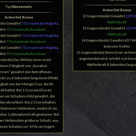
Typ
Klassensets
ArmorSet Bonus
(2 Gegenstände) Gewährt
129 M
ArmorSet Bonus
Waffenkraft
nde) Gewährt
731 maximale Magicka
,
(3 Gegenstände) Gewährt
129 M
hrt
731 maximale Ausdauer
Waffenkraft
nde) Gewährt
731 maximale Magicka
,
(4 Gegenstände) Gewährt 657 We
hrt
731 maximale Ausdauer
kritische Treffer
nde) Gewährt
731 maximale Magicka
,
(5 Gegenstände) Wenn Euer alchemi
hrt
731 maximale Ausdauer
angewendet wird, erhöht sich Eure
stände) Das Wirken einer nicht-
Waffenkraft 8 Sekunden lang 
ativen Fähigkeit von „Kurative
rmen“ gewährt den betroffenen
bis zu 6 Sekunden lang einen Effekt
igkeit von der Menge Crux, die Ihr
t hattet. Bei 1 Crux wird Euren
n ein Schadenschild gewährt, die
en absorbiert. Bei 2 Crux erhalten
 kleineres Heldentum, wodurch sie
nden 1 ultimative Kraft gewinnen. Bei
ten Verbündete größerer Schutz, was
ttenen Schaden um 10 % verringert.